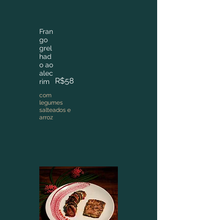
Fran
go
grel
had
o ao
alec
R$58
rim
com
legumes
salteados e
arroz