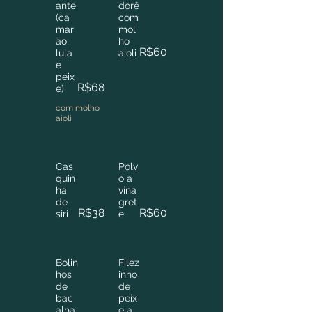
ante
dorê
(ca
com
mar
mol
ão,
ho
R$60
lula
aioli
e
peix
R$68
e)
com molho
aioli
Cas
Polv
quin
o a
ha
vina
de
gret
R$38
R$60
siri
e
Bolin
Filez
hos
inho
de
de
bac
peix
alha
e a