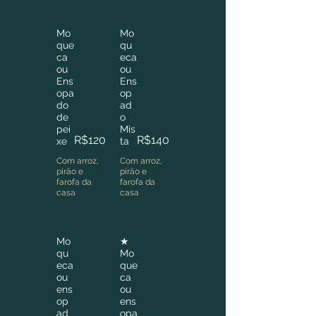
Mo
Mo
que
qu
ca
eca
ou
ou
Ens
Ens
opa
op
do
ad
de
o
pei
Mis
R$120
R$140
xe
ta
Com arroz,
Com arroz,
pirão e
pirão e
farofa da
farofa da
casa
casa
Mo
★
qu
Mo
eca
que
ou
ca
ens
ou
op
ens
ad
opa