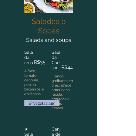
Saladas e
Sopas
Salads and soups
Sala
Sala
da
da
R$35
crua
Cae
R$44
sar
Alface,
tomate,
Frango
cenoura,
grelhado em
pepino,
tiras, alface
beterraba e
americana,
azeitonas
rúcula,
croutons e
Vegetariano
molho
ceaser
★
Canj
Sala
a de