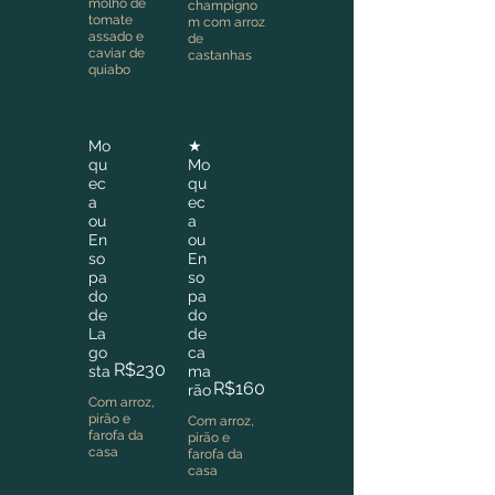
molho de
champigno
tomate
m com arroz
assado e
de
caviar de
castanhas
quiabo
Mo
★
qu
Mo
ec
qu
a
ec
ou
a
En
ou
so
En
pa
so
do
pa
de
do
La
de
go
ca
R$230
sta
ma
R$160
rão
Com arroz,
pirão e
Com arroz,
farofa da
pirão e
casa
farofa da
casa