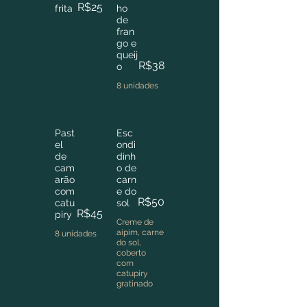
R$25
frita
ho
de
fran
go e
queij
R$38
o
8 unidades
Past
Esc
el
ondi
de
dinh
cam
o de
arão
carn
com
e do
R$50
catu
sol
R$45
piry
Creme de
aipim, carne
8 unidades
do sol,
coberto
com
catupiry
gratinado