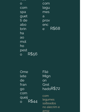
o
com
com
legu
spa
mes
guet
a
ti de
prov
abo
enc
R$68
brin
e
ha
ao
mol
ho
pest
R$56
o
Ome
Filé
lete
Mign
de
on
fran
Grel
R$72
go
hado
com
com
queij
legumes
R$44
o
salteados
no alecrim e
arroz