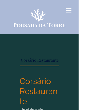
Corsário Restaurante
Cardápio bar
Corsário
Restauran
te
Horários de