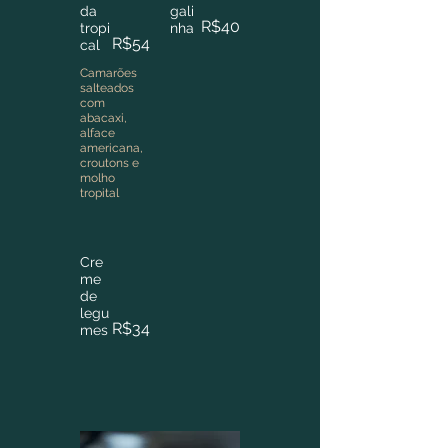
da
gali
R$40
tropi
nha
R$54
cal
Camarões
salteados
com
abacaxi,
alface
americana,
croutons e
molho
tropital
Cre
me
de
legu
R$34
mes