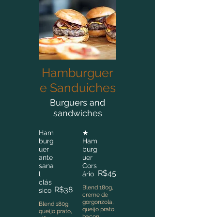
Hamburguer
e Sanduiches
Burguers and
sandwiches
Ham
★
burg
Ham
uer
burg
ante
uer
sana
Cors
R$45
l
ário
clás
Blend 180g,
R$38
sico
creme de
gorgonzola,
Blend 180g,
queijo prato,
queijo prato,
bacon,