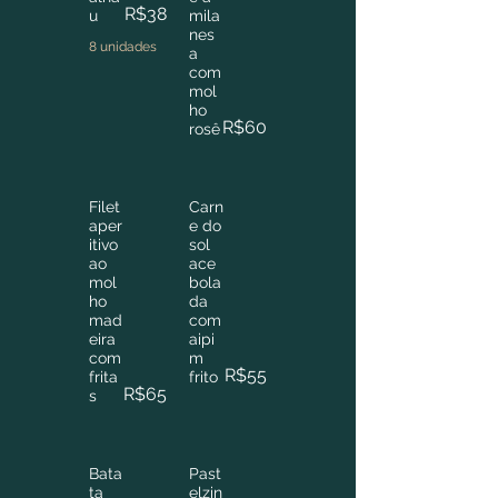
R$38
u
mila
nes
8 unidades
a
com
mol
ho
R$60
rosê
Filet
Carn
aper
e do
itivo
sol
ao
ace
mol
bola
ho
da
mad
com
eira
aipi
com
m
R$55
frita
frito
R$65
s
Bata
Past
ta
elzin