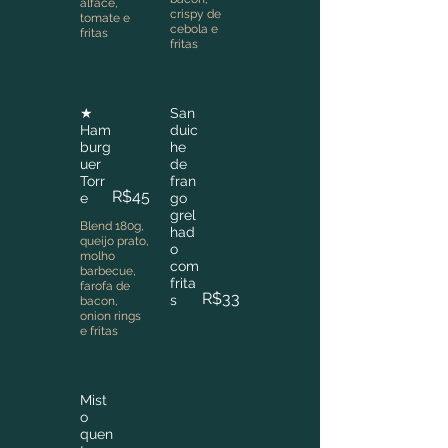
alface,
crispy de
tomate e
cebola e
fritas
fritas
★
San
Ham
duic
burg
he
uer
de
Torr
fran
R$45
e
go
grel
Blend 180g,
had
queijo prato,
o
molho
com
barbecue,
frita
farofa de
R$33
s
bacon,
onion rings
e fritas
Mist
o
quen