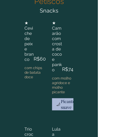
Petiscos
Snacks
★
★
Cevi
Cam
che
arão
de
com
peix
crost
e
a de
bran
coco
R$60
co
e
pank
com chips
R$74
o
de batata
doce
com molho
agridoce e
molho
picante
Picante
suave
Trio
Lula
croc
a