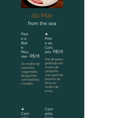
do Mar
from the sea
Peix
★
e a
Peix
Bell
e ao
e
Cors
R$76
Mou
ário
R$78
nier
Filé de peixe
grelhado em
Ao molho de
crosta de
camarão,
castanha
cogumelos,
com purê de
alcaparras
banana da
com batatas
terra ao
coradas
molho de
ervas
★
Cam
Cam
arão