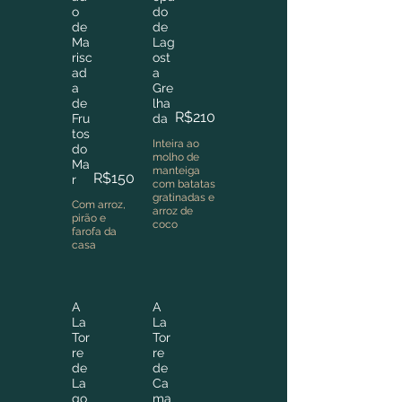
o
do
de
de
Ma
Lag
risc
ost
ad
a
a
Gre
de
lha
R$210
Fru
da
tos
Inteira ao
do
molho de
Ma
manteiga
R$150
r
com batatas
gratinadas e
Com arroz,
arroz de
pirão e
coco
farofa da
casa
A
A
La
La
Tor
Tor
re
re
de
de
La
Ca
go
ma