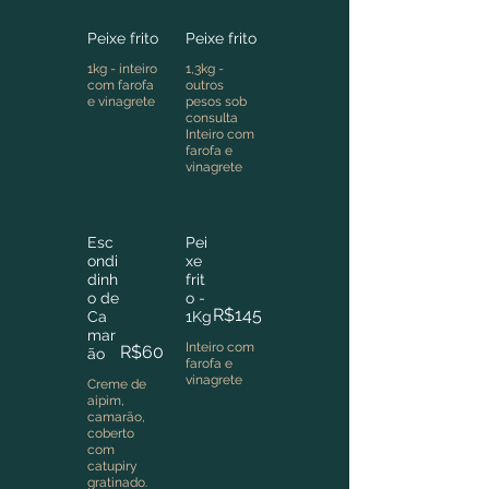
Peixe frito
Peixe frito
1kg - inteiro
1,3kg -
com farofa
outros
e vinagrete
pesos sob
consulta
Inteiro com
farofa e
vinagrete
Esc
Pei
ondi
xe
dinh
frit
o de
o -
R$145
Ca
1Kg
mar
Inteiro com
R$60
ão
farofa e
vinagrete
Creme de
aipim,
camarão,
coberto
com
catupiry
gratinado.