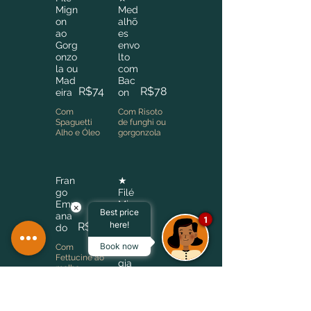
Mign
Med
on
alhõ
ao
es
Gorg
envo
onzo
lto
la ou
com
Mad
Bac
R$74
R$78
eira
on
Com
Com Risoto
Spaguetti
de funghi ou
Alho e Óleo
gorgonzola
Fran
★
go
Filé
Emp
Mig
×
Best price
ana
non
1
here!
R$62
do
a
Par
Book now
Com
me
Fettucine ao
gia
molho
R$120
na
gorgonzola
Gratinado
com purê e