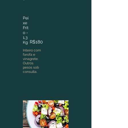
Pei
xe
Frit
o -
1,3
R$180
Kg
Inteiro com
farofa e
vinagrete.
Outros
pesos sob
consulta.