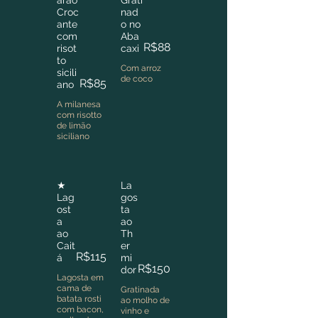
arão
Grati
Croc
nad
ante
o no
com
Aba
R$88
risot
caxi
to
Com arroz
sicili
de coco
R$85
ano
A milanesa
com risotto
de limão
siciliano
★
La
Lag
gos
ost
ta
a
ao
ao
Th
Cait
er
R$115
á
mi
R$150
dor
Lagosta em
cama de
Gratinada
batata rosti
ao molho de
com bacon,
vinho e