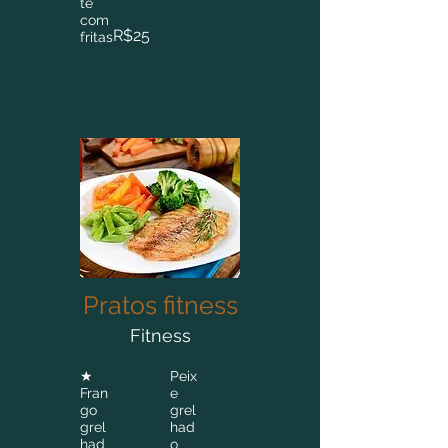
te
com
R$25
fritas
Pratos fitness
Fitness
★
Peix
Fran
e
go
grel
grel
had
had
o