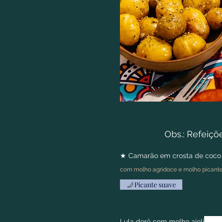
Obs.: Refeiçõ
★ Camarão em crosta de coco
com molho agridoce e molho picant
Picante suave
Lula dorê com molho aioli