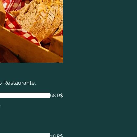
o Restaurante.
68 R$
.
38 R$