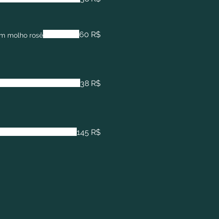
60 R$
om molho rosê
38 R$
145 R$