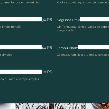
o, pimenta rosa e manjericão
Vodka absolut, agua com gás, xarope 
30 R$
Segunda Praia
, limão, hortelã
Gin Tanqueray, tônica, Grãos de café, 
maçaricada
40 R$
Jambu Blanc
e simples
Cachaça, rum, licor 43, limão, xarope
40 R$
cajá, limão e xarope simples