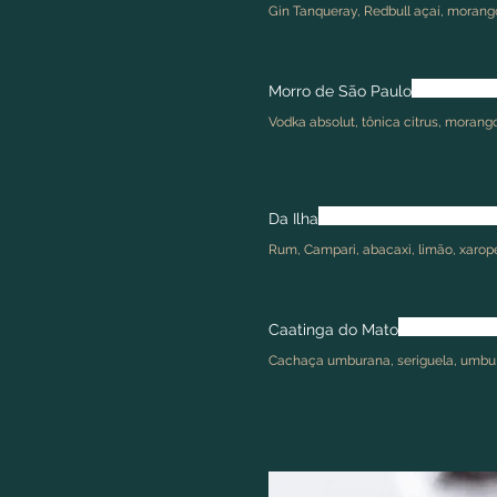
Gin Tanqueray, Redbull açaí, morang
Morro de São Paulo
Vodka absolut, tônica citrus, morango
Da Ilha
Rum, Campari, abacaxi, limão, xarop
Caatinga do Mato
Cachaça umburana, seriguela, umbu 