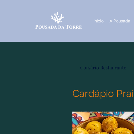
Início
A Pousada
Corsário Restaurante
Cardápio Pra