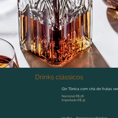
Drinks clássicos
Gin Tônica com chá de frutas v
Nacional R$ 26
Importado R$ 32