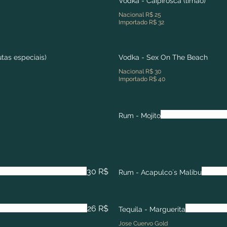
Vodka - Caipirosca (limão)
Nacional R$ 25
Importado R$ 32
utas especiais)
Vodka - Sex On The Beach
Nacional R$ 30
Importado R$ 40
Rum - Mojito
30 R$
Rum - Acapulco´s Malibu
26 R$
Tequila - Marguerita
Jose Cuervo Gold