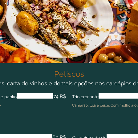
Petiscos
es, carta de vinhos e demais opções nos cardápios d
74 R$
 e panko
Trio crocante
e
Camarão, lula e peixe. Com molho aioli
60 R$
Casquinha de siri