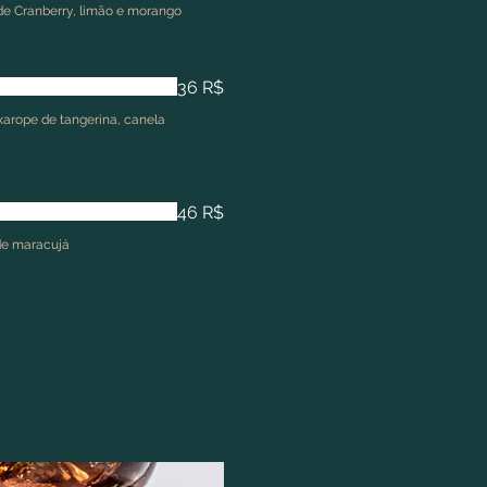
de Cranberry, limão e morango
36 R$
xarope de tangerina, canela
46 R$
 de maracujá