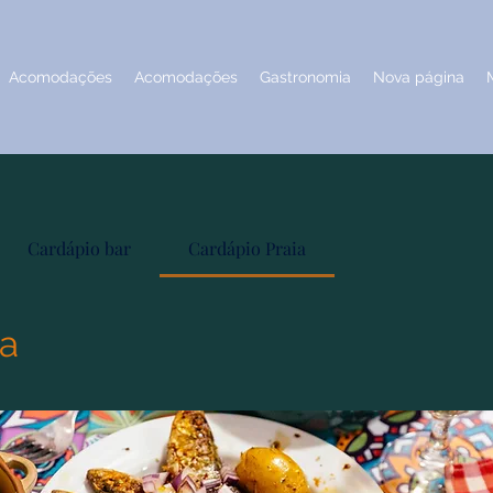
Acomodações
Acomodações
Gastronomia
Nova página
Cardápio bar
Cardápio Praia
ia