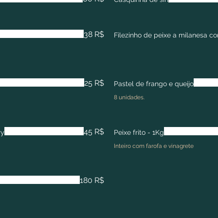
38 R$
Filezinho de peixe a milanesa c
25 R$
Pastel de frango e queijo
8 unidades.
45 R$
ry
Peixe frito - 1Kg
Inteiro com farofa e vinagrete
180 R$